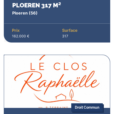
PLOEREN 317 M²
Ploeren
(56)
Prix
Surface
162.000 €
317
Droit Commun