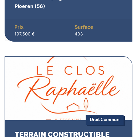
Ploeren
(56)
Prix
Surface
197.500 €
403
Droit Commun
TERRAIN CONSTRUCTIBLE