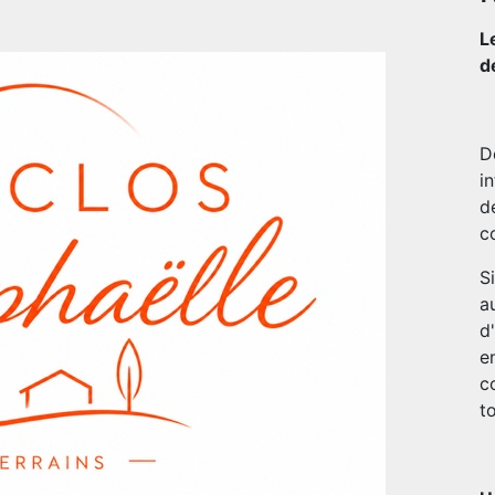
L
d
D
i
d
c
S
a
d
e
c
to