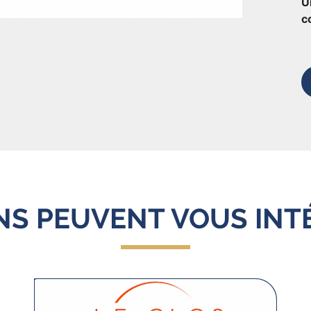
U
c
ENS PEUVENT VOUS INT