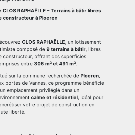
e CLOS RAPHAËLLE – Terrains à bâtir libres
e constructeur à Ploeren
écouvrez
CLOS RAPHAËLLE
, un lotissement
ntimiste composé de
9 terrains à bâtir
, libres
e constructeur, offrant des superficies
omprises entre
306 m² et 491 m²
.
itué sur la commune recherchée de
Ploeren
,
ux portes de Vannes, ce programme bénéficie
'un emplacement privilégié dans un
nvironnement
calme et résidentiel
, idéal pour
oncrétiser votre projet de construction en
ute liberté.