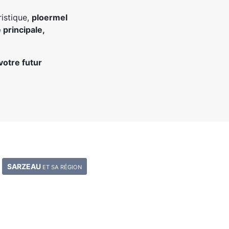
ristique,
ploermel
 principale,
otre futur
SARZEAU
ET SA RÉGION