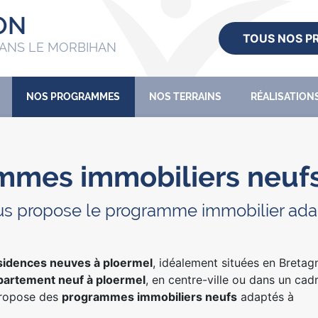
ON
TOUS NOS 
ANS LE MORBIHAN
NOS PROGRAMMES
NOS TERRAINS
RÉALISATION
mmes immobiliers neufs
us propose le programme immobilier adapt
sidences neuves à ploermel
, idéalement situées en Breta
partement neuf à ploermel
, en centre-ville ou dans un cadr
ropose des
programmes immobiliers neufs
adaptés à