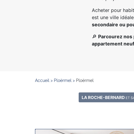
Acheter pour habit
est une ville idéale
secondaire ou pou
🔎
Parcourez nos 
appartement neuf
Accueil
>
Ploërmel
>
Ploërmel
LA ROCHE-BERNARD
ET S