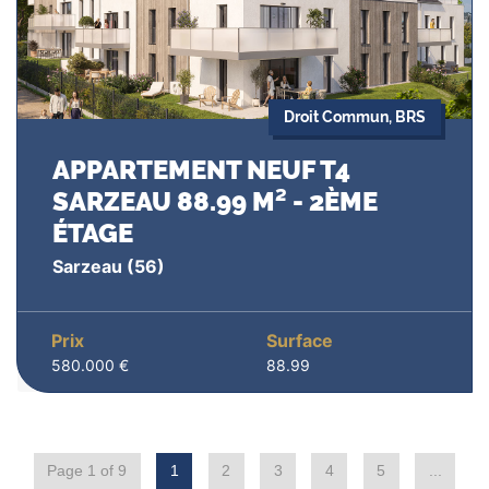
Droit Commun, BRS
APPARTEMENT NEUF T4
SARZEAU 88.99 M² - 2ÈME
ÉTAGE
Sarzeau
(56)
Prix
Surface
580.000 €
88.99
Page 1 of 9
1
2
3
4
5
...