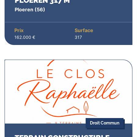
PLOEREN 317 M²
Ploeren
(56)
Prix
Surface
162.000 €
317
Droit Commun