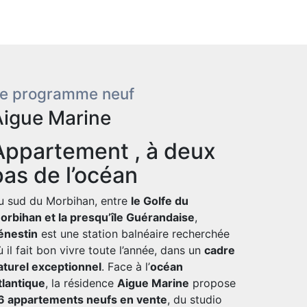
e programme neuf
Aigue Marine
Appartement , à deux
pas de l’océan
u sud du Morbihan, entre
le Golfe du
orbihan et la presqu’île Guérandaise
,
énestin
est une station balnéaire recherchée
ù il fait bon vivre toute l’année, dans un
cadre
aturel exceptionnel
. Face à l’
océan
tlantique
, la résidence
Aigue Marine
propose
6 appartements neufs en vente
, du studio