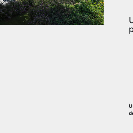
U
p
U
d