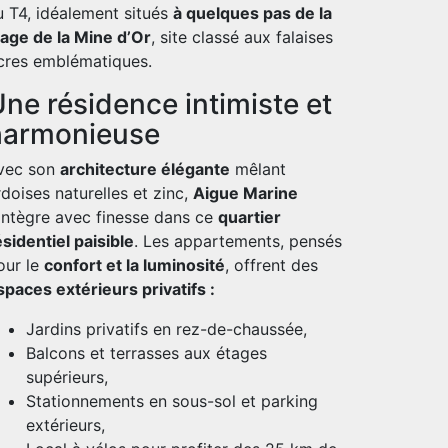
u T4, idéalement situés
à quelques pas de la
lage de la Mine d’Or
, site classé aux falaises
cres emblématiques.
ne résidence intimiste et
harmonieuse
vec son
architecture élégante
mêlant
rdoises naturelles et zinc,
Aigue Marine
’intègre avec finesse dans ce
quartier
ésidentiel paisible
. Les appartements, pensés
our le
confort et la luminosité
, offrent des
spaces extérieurs privatifs :
Jardins privatifs en rez-de-chaussée,
Balcons et terrasses aux étages
supérieurs,
Stationnements en sous-sol et parking
extérieurs,