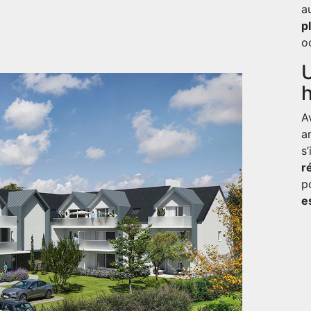
a
p
o
U
A
a
s
r
p
e