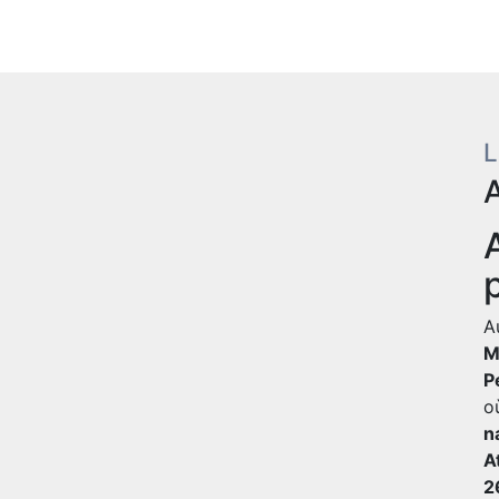
L
A
M
P
o
n
A
2