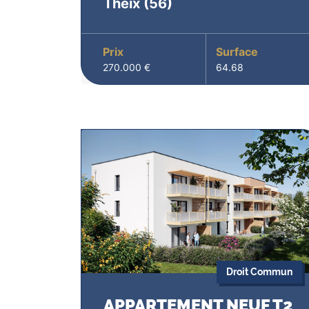
Theix
(56)
Prix
Surface
270.000 €
64.68
Droit Commun
APPARTEMENT NEUF T2