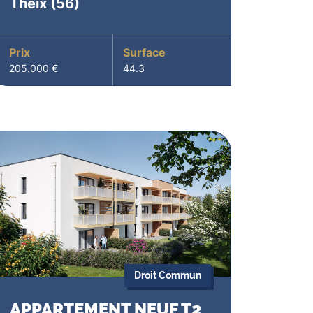
Theix
(56)
Prix
Surface
205.000 €
44.3
Droit Commun
APPARTEMENT NEUF T2