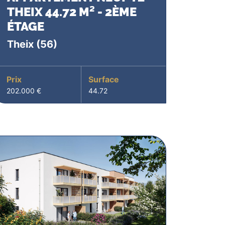
THEIX 44.72 M² - 2ÈME
ÉTAGE
Theix
(56)
Prix
Surface
202.000 €
44.72