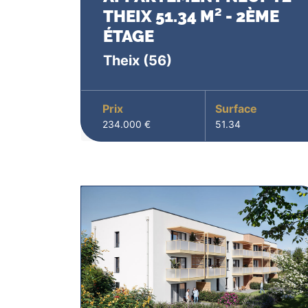
THEIX 51.34 M² - 2ÈME
ÉTAGE
Theix
(56)
Prix
Surface
234.000 €
51.34