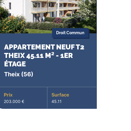
Droit Commun
APPARTEMENT NEUF T2
THEIX 45.11 M² - 1ER
ÉTAGE
Theix
(56)
Prix
Surface
203.000 €
45.11