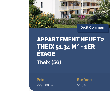
Droit Commun
APPARTEMENT NEUF T2
THEIX 51.34 M² - 1ER
ÉTAGE
Theix
(56)
Prix
Surface
229.000 €
51.34