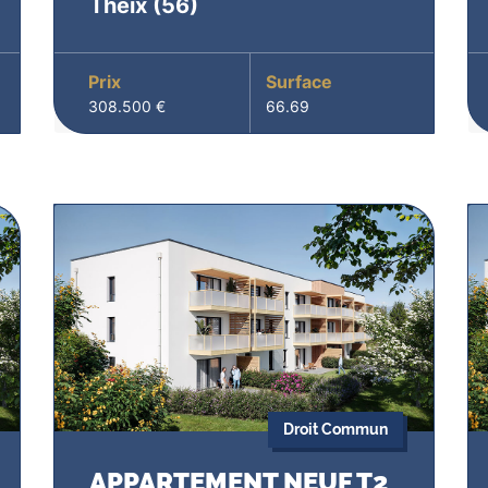
Theix
(56)
Prix
Surface
308.500 €
66.69
Droit Commun
APPARTEMENT NEUF T2