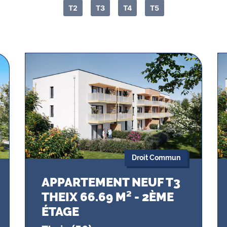
T2
T3
T4
T5
Droit Commun
APPARTEMENT NEUF T3
THEIX 66.69 M² - 2ÈME
ÉTAGE