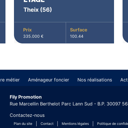
Theix
(56)
Prix
Surface
335.000 €
100.44
re métier
Aménageur foncier
Nos réalisations
Act
Fily Promotion
Rue Marcellin Berthelot Parc Lann Sud - B.P. 30097
Contactez-nous
Plan du site
Contact
Mentions légales
Politique de confide