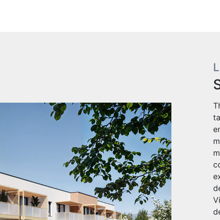
L
T
t
e
m
m
c
e
d
V
d