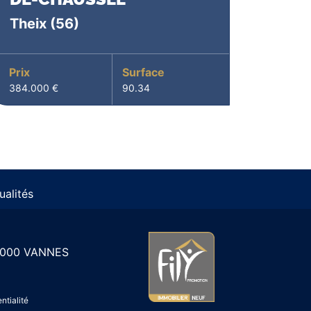
Theix
(56)
Prix
Surface
384.000 €
90.34
ualités
 56000 VANNES
ntialité