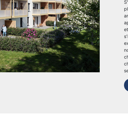
S
p
a
a
e
s
e
n
c
c
s