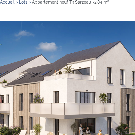
Accueil
>
Lots
>
Appartement neuf T3 Sarzeau 72.84 m²