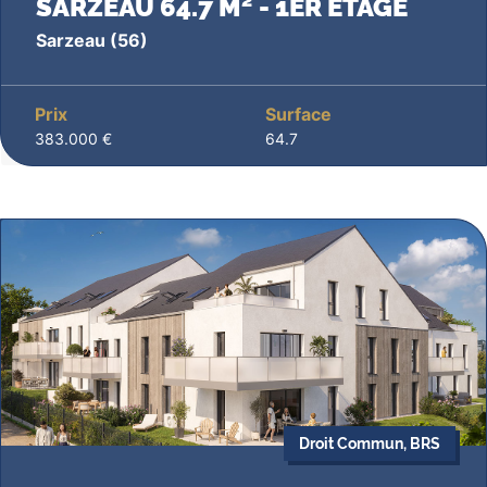
SARZEAU 64.7 M² - 1ER ÉTAGE
Sarzeau
(56)
Prix
Surface
383.000 €
64.7
Droit Commun, BRS