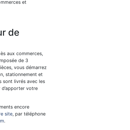
 commerces et
ur de
cès aux commerces,
Composée de 3
pièces, vous démarrez
in, stationnement et
 sont livrés avec les
r d’apporter votre
ements encore
re site
, par téléphone
am
.